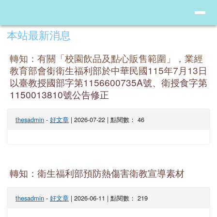
臺南市東興國小健康促進網
導覽列
跳至主內容區
頁尾區域
上中區域內容
本站最新消息
轉知：有關「校園飲品及點心販售範圍」，業經
教育部會銜衛生福利部於中華民國115年7月13日
以臺教授國部字第1156600735A號、衛授食字第
1150013810號公告修正
thesadmin
-
好文章
| 2026-07-22 | 點閱數： 46
轉知：衛生福利部預防熱傷害衛教宣導素材
thesadmin
-
好文章
| 2026-06-11 | 點閱數： 219