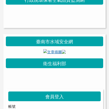
link to https://health.thes.tn.edu.t
link to https://health.thes.tn.edu.tw/modules/tad_uploader/ \
臺南市水域安全網
link to https://watersafety.tn.ed
衛生福利部
link to https://health.thes.tn.edu.t
link to https://health.thes.tn.edu.tw/modules/tad_uploader/ \
會員登入
帳號