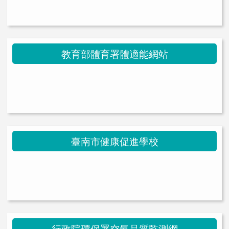
link to https://health.thes.tn.edu.tw/modules/tad_uploader/ \
教育部體育署體適能網站
link to https://health.thes.tn.edu.t
link to https://health.thes.tn.edu.tw/modules/tad_uploader/ \
臺南市健康促進學校
link to https://health.thes.tn.edu.t
link to https://health.thes.tn.edu.tw/modules/tad_uploader/ \
行政院環保署空氣品質監測網